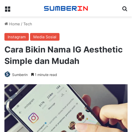
Menu
Se
Home
/
Tech
Instagram
Media Sosial
Cara Bikin Nama IG Aesthetic
Simple dan Mudah
Sumberin
1 minute read