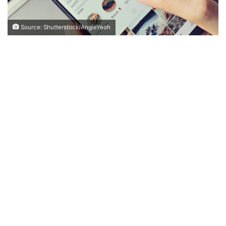
Source: Shutterstock/AngieYeoh