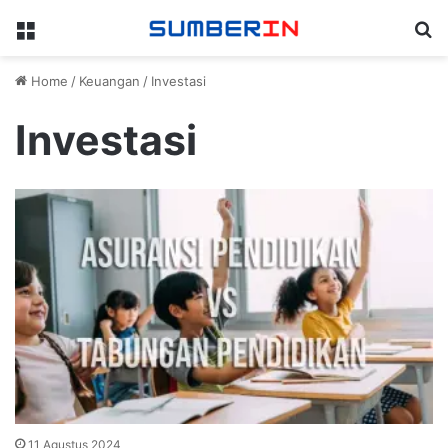
Menu
Se
Home
/
Keuangan
/
Investasi
Investasi
11 Agustus 2024