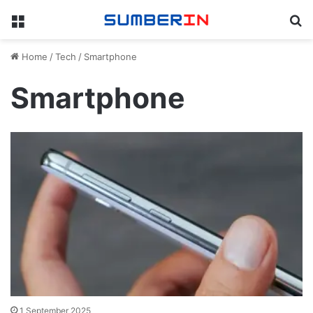
Menu
Se
Home
/
Tech
/
Smartphone
Smartphone
1 September 2025