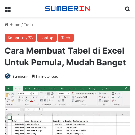
Menu
Se
Home
/
Tech
Komputer/PC
Laptop
Tech
Cara Membuat Tabel di Excel
Untuk Pemula, Mudah Banget
Sumberin
1 minute read