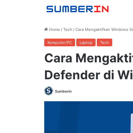
Home
/
Tech
/
Cara Mengaktifkan Windows De
Komputer/PC
Laptop
Tech
Cara Mengakt
Defender di W
Sumberin