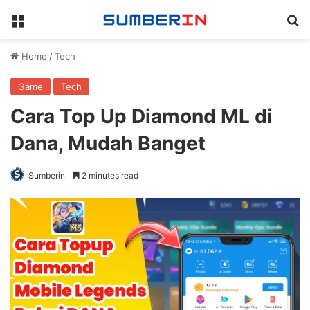
Menu
Se
Home
/
Tech
Game
Tech
Cara Top Up Diamond ML di
Dana, Mudah Banget
Sumberin
2 minutes read