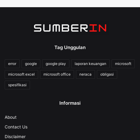
Tag Unggulan
error
google
google play
laporan keuangan
microsoft
microsoft excel
microsoft office
neraca
obligasi
spesifikasi
Informasi
About
Contact Us
Disclaimer