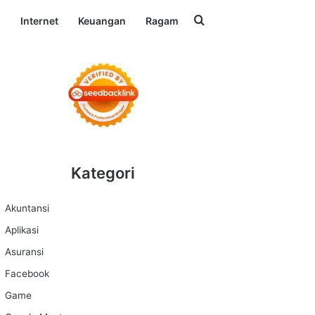
Search for
l
Internet
Keuangan
Ragam
Kategori
Akuntansi
Aplikasi
Asuransi
Facebook
Game