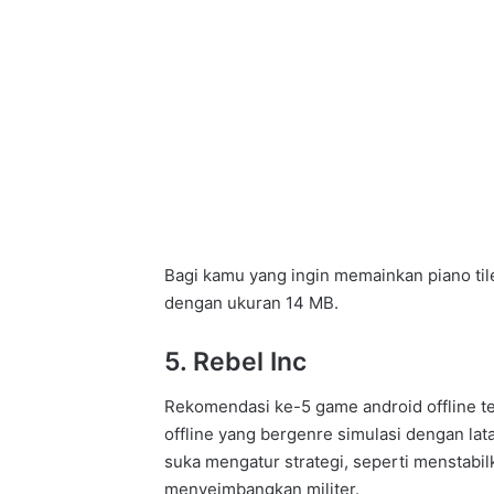
Bagi kamu yang ingin memainkan piano ti
dengan ukuran 14 MB.
5. Rebel Inc
Rekomendasi ke-5 game android offline te
offline yang bergenre simulasi dengan lat
suka mengatur strategi, seperti menstab
menyeimbangkan militer.