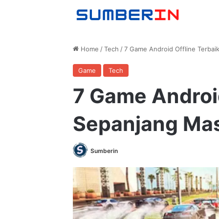
Home
/
Tech
/
7 Game Android Offline Terba
Game
Tech
7 Game Android
Sepanjang Ma
Sumberin