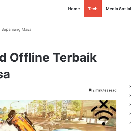
Home
Tech
Media Sosia
ik Sepanjang Masa
 Offline Terbaik
sa
2 minutes read