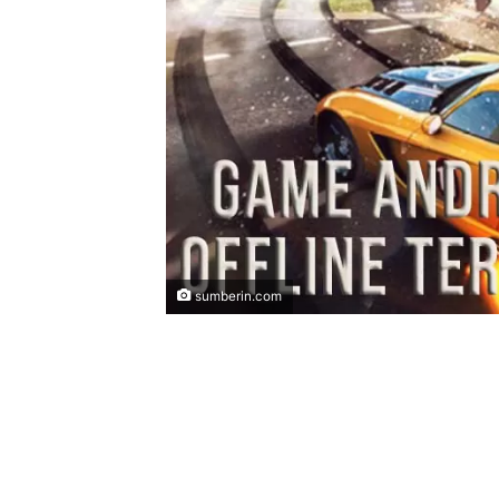
sumberin.com