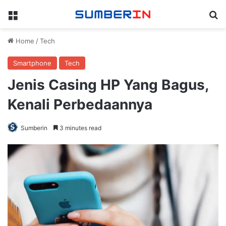
Menu
Se
Home
/
Tech
Smartphone
Tech
Jenis Casing HP Yang Bagus,
Kenali Perbedaannya
Sumberin
3 minutes read