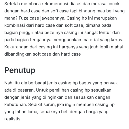
Setelah membaca rekomendasi diatas dan merasa cocok
dengan hard case dan soft case tapi bingung mau beli yang
mana? Fuze case jawabannya. Casing hp ini merupakan
kombinasi dari hard case dan soft case, dimana pada
bagian pinggir atau bezelnya casing ini sangat lentur dan
pada bagian tengahnya menggunakan material yang keras.
Kekurangan dari casing ini harganya yang jauh lebih mahal
dibandingkan soft case dan hard case
Penutup
Nah, itu dia berbagai jenis casing hp bagus yang banyak
ada di pasaran. Untuk pemilihan casing hp sesuaikan
dengan jenis yang diinginkan dan sesuaikan dengan
kebutuhan. Sedikit saran, jika ingin membeli casing hp
yang tahan lama, sebaiknya beli dengan harga yang
realistis.