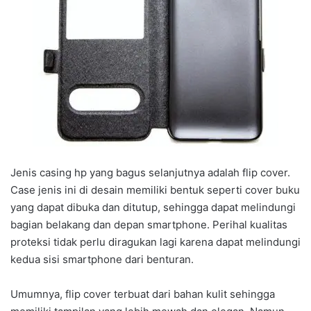
Jenis casing hp yang bagus selanjutnya adalah flip cover.
Case jenis ini di desain memiliki bentuk seperti cover buku
yang dapat dibuka dan ditutup, sehingga dapat melindungi
bagian belakang dan depan smartphone. Perihal kualitas
proteksi tidak perlu diragukan lagi karena dapat melindungi
kedua sisi smartphone dari benturan.
Umumnya, flip cover terbuat dari bahan kulit sehingga