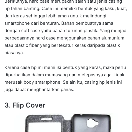
Berikutnya, hard case merupakan salah satu jenis casing
hp tahan banting. Case ini memiliki bentuk yang kaku, kuat,
dan keras sehingga lebih aman untuk melindungi
smartphone dari benturan. Bahan pembuatnya sama
dengan soft case yaitu bahan turunan plastik. Yang menjadi
perbedaannya hard case menggunakan bahan alumunium
atau plastic fiber yang bertekstur keras daripada plastik
biasanya.
Karena case hp ini memiliki bentuk yang keras, maka perlu
diperhatikan dalam memasang dan melepasnya agar tidak
merusak body smartphone. Selain itu, casing hp jenis ini
juga dapat menghantarkan panas.
3. Flip Cover