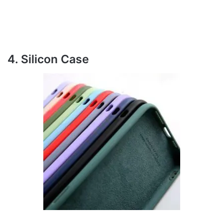
4. Silicon Case