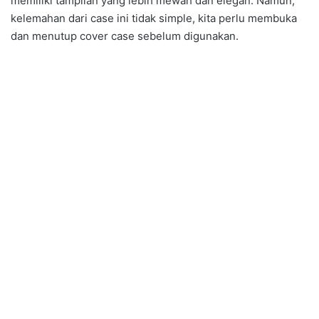
memiliki tampilan yang lebih mewah dan elegan. Namun,
kelemahan dari case ini tidak simple, kita perlu membuka
dan menutup cover case sebelum digunakan.