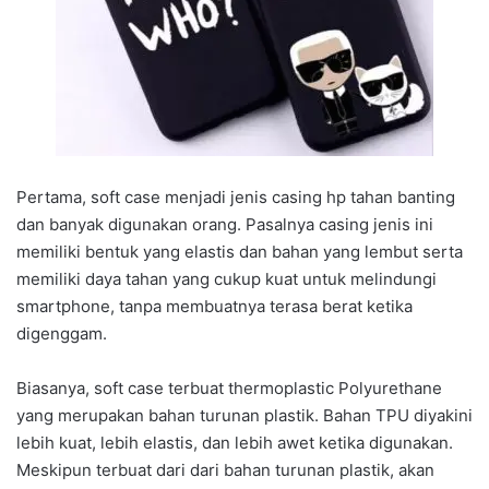
Pertama, soft case menjadi jenis casing hp tahan banting
dan banyak digunakan orang. Pasalnya casing jenis ini
memiliki bentuk yang elastis dan bahan yang lembut serta
memiliki daya tahan yang cukup kuat untuk melindungi
smartphone, tanpa membuatnya terasa berat ketika
digenggam.
Biasanya, soft case terbuat thermoplastic Polyurethane
yang merupakan bahan turunan plastik. Bahan TPU diyakini
lebih kuat, lebih elastis, dan lebih awet ketika digunakan.
Meskipun terbuat dari dari bahan turunan plastik, akan