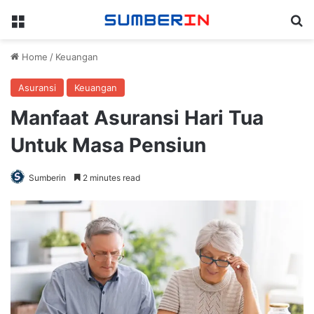
Menu
Se
Home
/
Keuangan
Asuransi
Keuangan
Manfaat Asuransi Hari Tua
Untuk Masa Pensiun
Sumberin
2 minutes read