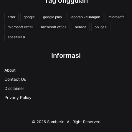
Tag Unggulan
error
google
google play
laporan keuangan
microsoft
microsoft excel
microsoft office
neraca
obligasi
spesifikasi
Informasi
About
Contact Us
Disclaimer
Privacy Policy
© 2026
Sumberin
. All Right Reserved