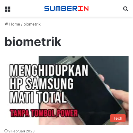
Menu
Se
Home
/
biometrik
biometrik
Tech
9 Februari 2023