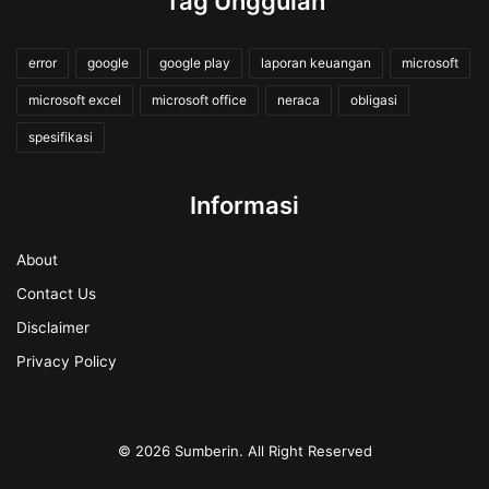
Tag Unggulan
error
google
google play
laporan keuangan
microsoft
microsoft excel
microsoft office
neraca
obligasi
spesifikasi
Informasi
About
Contact Us
Disclaimer
Privacy Policy
© 2026
Sumberin
. All Right Reserved