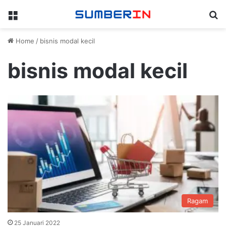
Menu
Se
Home
/
bisnis modal kecil
bisnis modal kecil
Ragam
25 Januari 2022