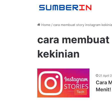
Home
/
cara membuat story instagram kekini
cara membuat 
kekinian
21 April 
Cara M
Menit!
Tech