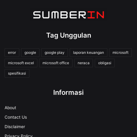
Tag Unggulan
error
google
google play
laporan keuangan
microsoft
microsoft excel
microsoft office
neraca
obligasi
spesifikasi
Informasi
About
Contact Us
Disclaimer
Privacy Policy