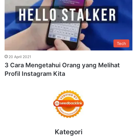
Tech
20 April 2021
3 Cara Mengetahui Orang yang Melihat
Profil Instagram Kita
Kategori