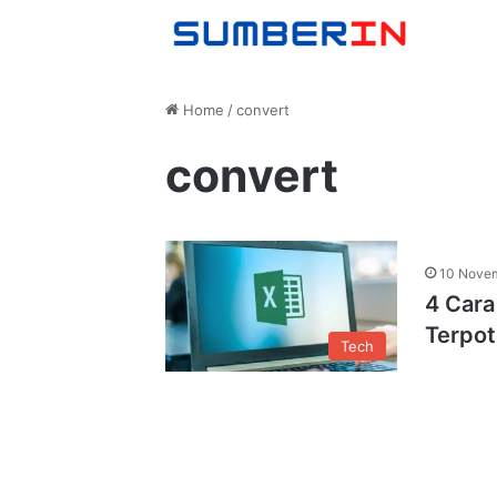
Home
/
convert
convert
10 Nove
4 Cara
Terpo
Tech