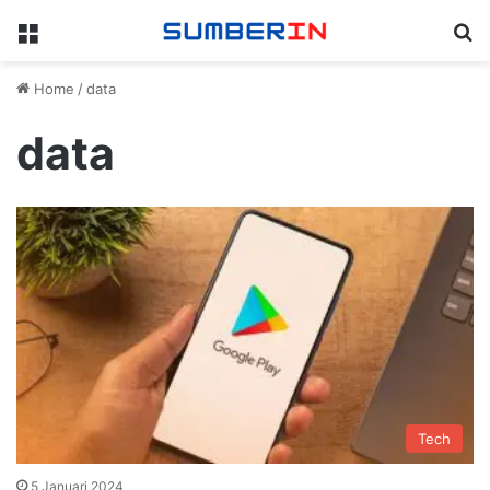
Menu
Se
Home
/
data
data
Tech
5 Januari 2024