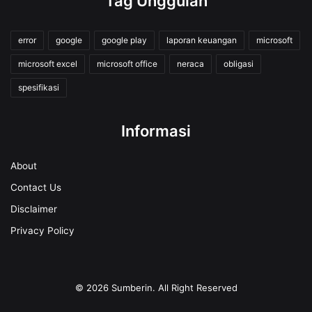
Tag Unggulan
error
google
google play
laporan keuangan
microsoft
microsoft excel
microsoft office
neraca
obligasi
spesifikasi
Informasi
About
Contact Us
Disclaimer
Privacy Policy
© 2026
Sumberin
. All Right Reserved