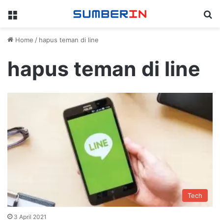
Menu
Se
Home
/
hapus teman di line
hapus teman di line
Tech
3 April 2021