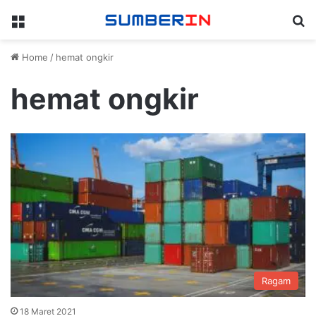
Menu
Se
Home
/
hemat ongkir
hemat ongkir
Ragam
18 Maret 2021