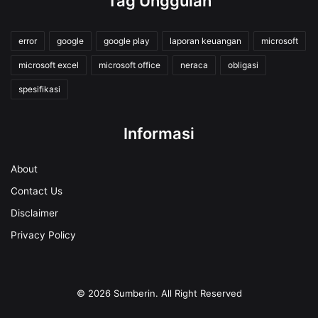
Tag Unggulan
error
google
google play
laporan keuangan
microsoft
microsoft excel
microsoft office
neraca
obligasi
spesifikasi
Informasi
About
Contact Us
Disclaimer
Privacy Policy
© 2026
Sumberin
. All Right Reserved