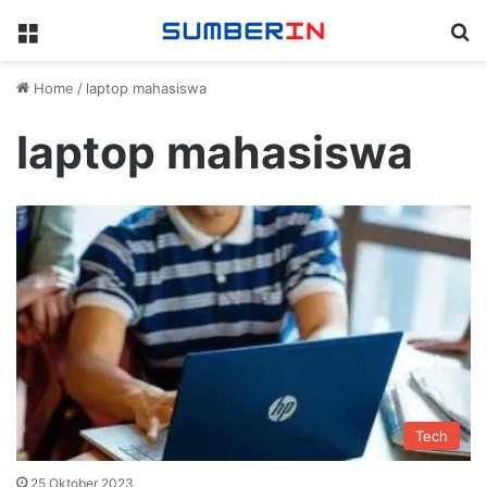
Menu
Se
Home
/
laptop mahasiswa
laptop mahasiswa
Tech
25 Oktober 2023