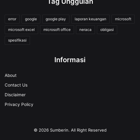
Tag Unggulan
error
google
google play
laporan keuangan
microsoft
microsoft excel
microsoft office
neraca
obligasi
spesifikasi
Informasi
About
Contact Us
Disclaimer
Privacy Policy
© 2026
Sumberin
. All Right Reserved