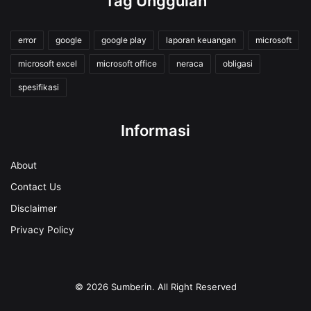
Tag Unggulan
error
google
google play
laporan keuangan
microsoft
microsoft excel
microsoft office
neraca
obligasi
spesifikasi
Informasi
About
Contact Us
Disclaimer
Privacy Policy
© 2026
Sumberin
. All Right Reserved