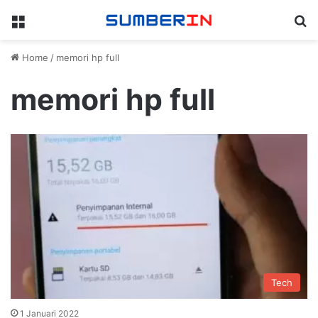
Menu
Se
Home
/
memori hp full
memori hp full
Tech
1 Januari 2022