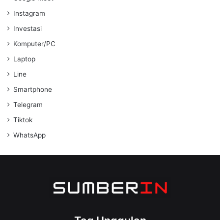
Instagram
Investasi
Komputer/PC
Laptop
Line
Smartphone
Telegram
Tiktok
WhatsApp