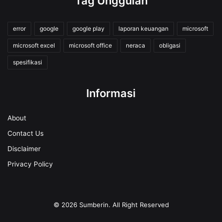
Tag Unggulan
error
google
google play
laporan keuangan
microsoft
microsoft excel
microsoft office
neraca
obligasi
spesifikasi
Informasi
About
Contact Us
Disclaimer
Privacy Policy
© 2026
Sumberin
. All Right Reserved