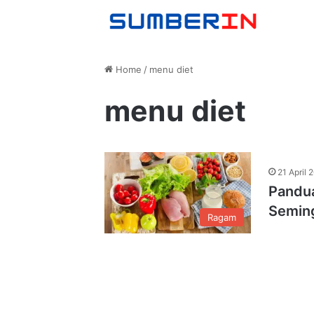
Home
/
menu diet
menu diet
21 April 
Pandua
Semin
Ragam