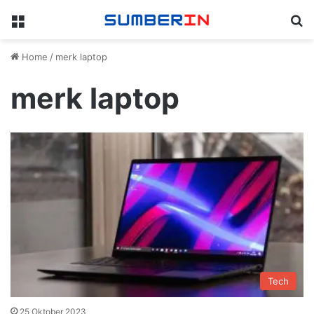
Menu
Se
Home
/
merk laptop
merk laptop
Tech
25 Oktober 2023