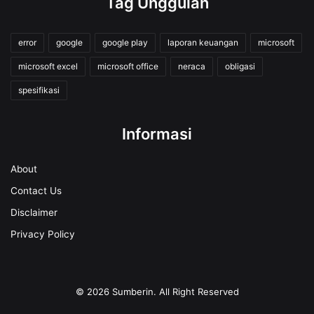
Tag Unggulan
error
google
google play
laporan keuangan
microsoft
microsoft excel
microsoft office
neraca
obligasi
spesifikasi
Informasi
About
Contact Us
Disclaimer
Privacy Policy
© 2026
Sumberin
. All Right Reserved