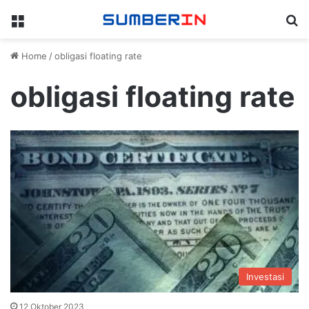
Menu
Se
Home
/
obligasi floating rate
obligasi floating rate
Investasi
12 Oktober 2023