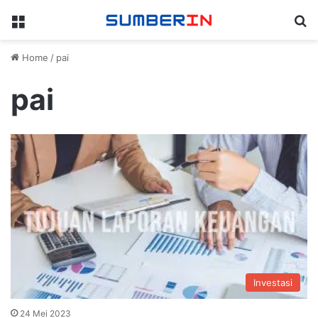
Menu
Se
Home
/
pai
pai
Investasi
24 Mei 2023