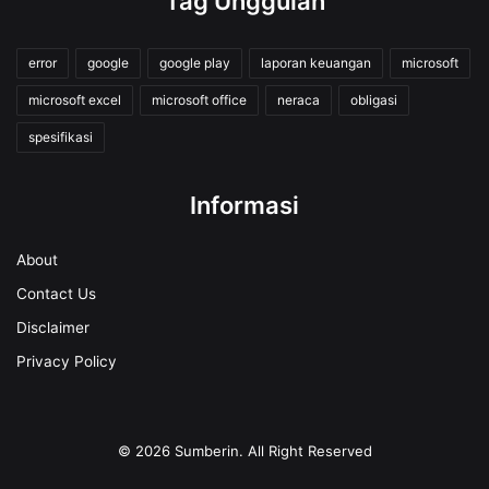
Tag Unggulan
error
google
google play
laporan keuangan
microsoft
microsoft excel
microsoft office
neraca
obligasi
spesifikasi
Informasi
About
Contact Us
Disclaimer
Privacy Policy
© 2026
Sumberin
. All Right Reserved