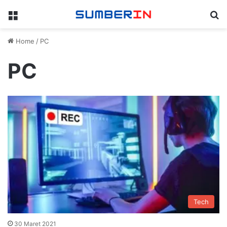
Menu
Se
Home
/
PC
PC
Tech
30 Maret 2021