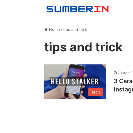
Home
/
tips and trick
tips and trick
20 April 
3 Cara
Instag
Tech