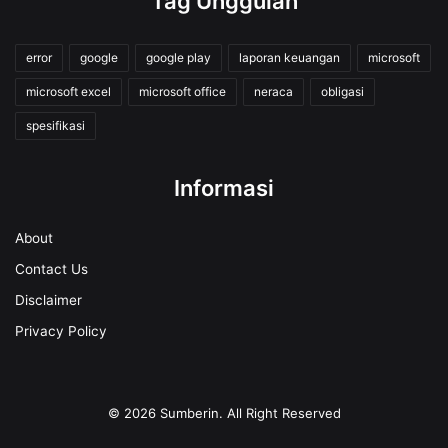
Tag Unggulan
error
google
google play
laporan keuangan
microsoft
microsoft excel
microsoft office
neraca
obligasi
spesifikasi
Informasi
About
Contact Us
Disclaimer
Privacy Policy
© 2026
Sumberin
. All Right Reserved