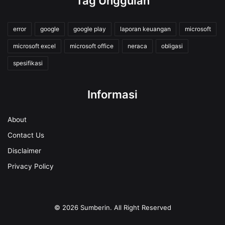
Tag Unggulan
error
google
google play
laporan keuangan
microsoft
microsoft excel
microsoft office
neraca
obligasi
spesifikasi
Informasi
About
Contact Us
Disclaimer
Privacy Policy
© 2026
Sumberin
. All Right Reserved