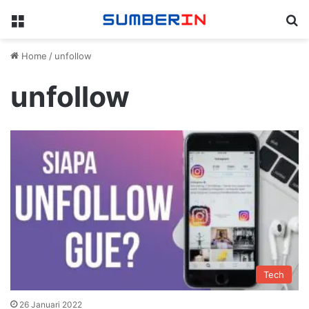
Menu
Se
Home
/
unfollow
unfollow
Tech
26 Januari 2022