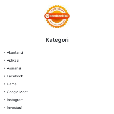
Kategori
Akuntansi
Aplikasi
Asuransi
Facebook
Game
Google Meet
Instagram
Investasi