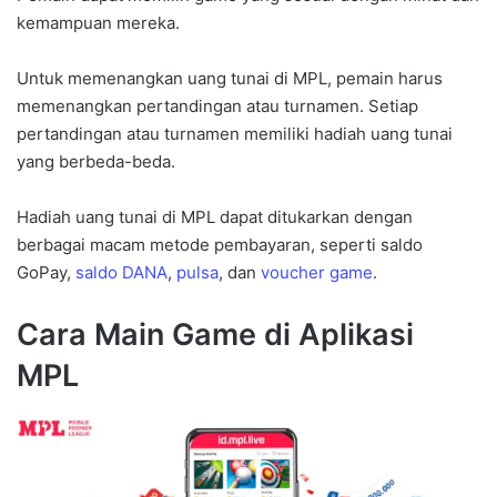
kemampuan mereka.
Untuk memenangkan uang tunai di MPL, pemain harus
memenangkan pertandingan atau turnamen. Setiap
pertandingan atau turnamen memiliki hadiah uang tunai
yang berbeda-beda.
Hadiah uang tunai di MPL dapat ditukarkan dengan
berbagai macam metode pembayaran, seperti saldo
GoPay,
saldo DANA
,
pulsa
, dan
voucher game
.
Cara Main Game di Aplikasi
MPL