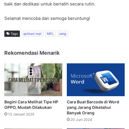
baik dan dedikasi untuk berlatih secara rutin.
Selamat mencoba dan semoga beruntung!
Tags
aplikasi mpl
MPL
uang
Rekomendasi Menarik
Begini Cara Melihat Tipe HP
Cara Buat Barcode di Word
OPPO, Mudah Dilakukan
yang Jarang Diketahui
Banyak Orang
13 Januari 2025
20 Juni 2024