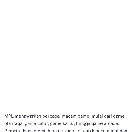
MPL menawarkan berbagai macam game, mulai dari game
olahraga, game catur, game kartu, hingga game arcade.
Pemain dapat memilih game yang sesuai dengan minat dan