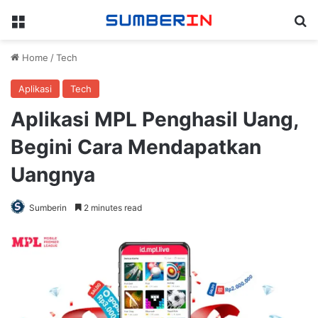
Menu
Se
Home
/
Tech
Aplikasi
Tech
Aplikasi MPL Penghasil Uang,
Begini Cara Mendapatkan
Uangnya
Sumberin
2 minutes read