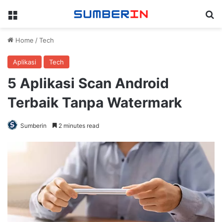
Menu
Se
Home
/
Tech
Aplikasi
Tech
5 Aplikasi Scan Android
Terbaik Tanpa Watermark
Sumberin
2 minutes read