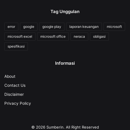
Tag Unggulan
error
google
google play
laporan keuangan
microsoft
microsoft excel
microsoft office
neraca
obligasi
spesifikasi
Informasi
About
Contact Us
Disclaimer
Privacy Policy
© 2026
Sumberin
. All Right Reserved