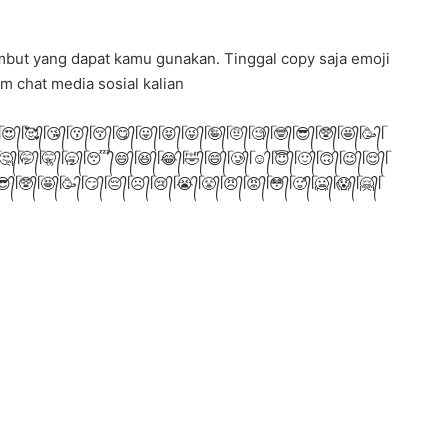
rambut yang dapat kamu gunakan. Tinggal copy saja emoji
m chat media sosial kalian
ᥬ😍᭄ᥬ🥰᭄ᥬ😘᭄ᥬ😗᭄ᥬ😚᭄ᥬ😋᭄ᥬ😛᭄ᥬ😝᭄ᥬ😜᭄ᥬ🤪᭄ᥬ🤨᭄ᥬ🧐᭄ᥬ🤓᭄ᥬ😎᭄ᥬ🥸᭄ᥬ🤩᭄ᥬ🥳᭄ᥬ
ᥬ🤔᭄ᥬ🤭᭄ᥬ🤫᭄ᥬ🥱᭄ᥬ😴᭄😄᭄ᥬ😆᭄ᥬ😂᭄ᥬ🤣᭄ᥬ😄᭄ᥬ🥲᭄ᥬ☺️᭄ᥬ😇᭄ᥬ🙂᭄ᥬ🙃᭄ᥬ😉᭄ᥬ😌᭄ᥬ
😎᭄ᥬ🥸᭄ᥬ🤩᭄ᥬ🥳᭄ᥬ😏᭄ᥬ😔᭄ᥬ☹️᭄ᥬ😢᭄ᥬ😭᭄ᥬ😤᭄ᥬ😠᭄ᥬ😡᭄ᥬ😳᭄ᥬ🥵᭄ᥬ🥶᭄ᥬ😱᭄ᥬ🤗᭄ᥬ