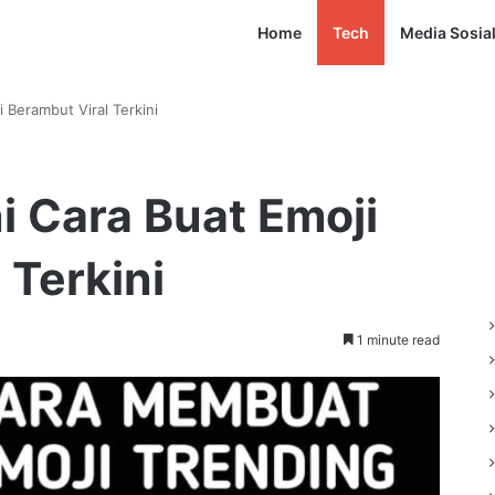
Home
Tech
Media Sosia
 Berambut Viral Terkini
i Cara Buat Emoji
 Terkini
1 minute read