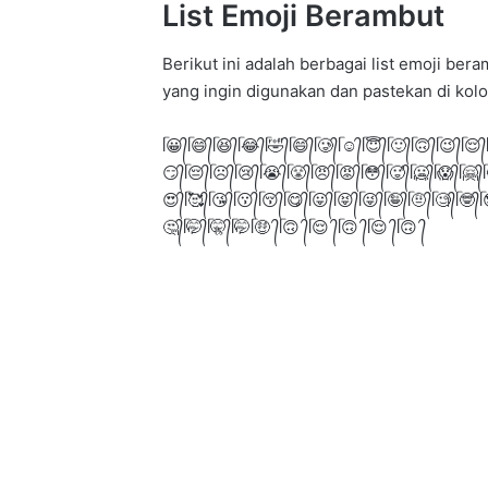
List Emoji Berambut
Berikut ini adalah berbagai list emoji be
yang ingin digunakan dan pastekan di kolo
ᥬ😀᭄ᥬ😄᭄ᥬ😆᭄ᥬ😂᭄ᥬ🤣᭄ᥬ😄᭄ᥬ🥲᭄ᥬ☺️᭄ᥬ😇᭄ᥬ🙂᭄ᥬ🙃᭄ᥬ😉᭄ᥬ😌᭄
😏᭄ᥬ😔᭄ᥬ☹️᭄ᥬ😢᭄ᥬ😭᭄ᥬ😤᭄ᥬ😠᭄ᥬ😡᭄ᥬ😳᭄ᥬ🥵᭄ᥬ🥶᭄ᥬ😱᭄ᥬ🤗᭄
😍᭄ᥬ🥰᭄ᥬ😘᭄ᥬ😗᭄ᥬ😚᭄ᥬ😋᭄ᥬ😛᭄ᥬ😝᭄ᥬ😜᭄ᥬ🤪᭄ᥬ🤨᭄ᥬ🧐᭄ᥬ🤓᭄ᥬ
🤔᭄ᥬ🤭᭄ᥬ🤫᭄ᥬ🤭ᥬ🤑 ᭄ᥬ🙃 ᭄ᥬ😌 ᭄ᥬ🙃 ᭄ᥬ😌 ᭄ᥬ🙃 ᭄