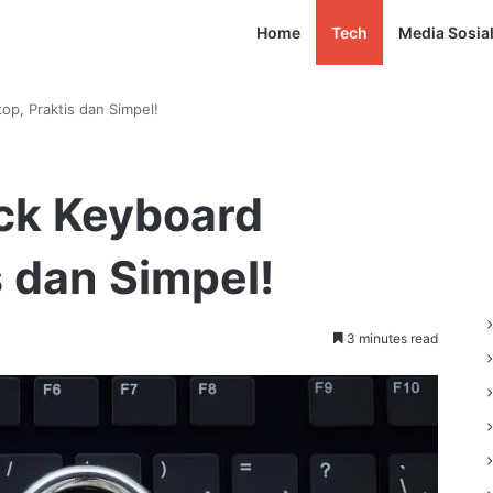
Home
Tech
Media Sosia
op, Praktis dan Simpel!
ock Keyboard
s dan Simpel!
3 minutes read