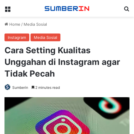
Menu
Se
Home
/
Media Sosial
Instagram
Media Sosial
Cara Setting Kualitas
Unggahan di Instagram agar
Tidak Pecah
Sumberin
2 minutes read