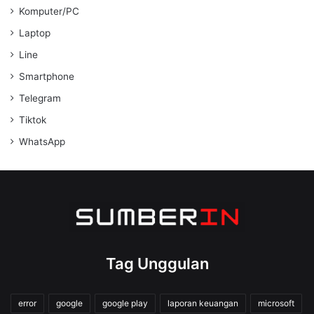
Komputer/PC
Laptop
Line
Smartphone
Telegram
Tiktok
WhatsApp
Tag Unggulan
error
google
google play
laporan keuangan
microsoft