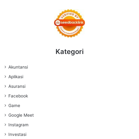
Kategori
Akuntansi
Aplikasi
Asuransi
Facebook
Game
Google Meet
Instagram
Investasi