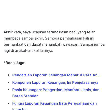
Akhir kata, saya ucapkan terima kasih bagi yang telah
membaca sampai akhir. Semoga pembahasan kali ini
bermanfaat dan dapat menambah wawasan. Sampai jumpa
lagi di artikel-artikel lainnya.
*Baca Juga:
Pengertian Laporan Keuangan Menurut Para Ahli
Komponen Laporan Keuangan, Ini Penjelasannya
Rasio Keuangan: Pengertian, Manfaat, Jenis, dan
Batas Standar
Fungsi Laporan Keuangan Bagi Perusahaan dan
Investor