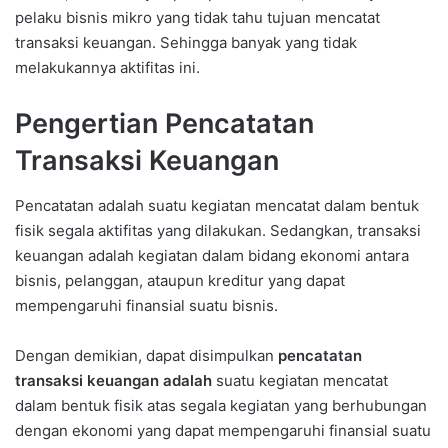
pelaku bisnis mikro yang tidak tahu tujuan mencatat
transaksi keuangan. Sehingga banyak yang tidak
melakukannya aktifitas ini.
Pengertian Pencatatan
Transaksi Keuangan
Pencatatan adalah suatu kegiatan mencatat dalam bentuk
fisik segala aktifitas yang dilakukan. Sedangkan, transaksi
keuangan adalah kegiatan dalam bidang ekonomi antara
bisnis, pelanggan, ataupun kreditur yang dapat
mempengaruhi finansial suatu bisnis.
Dengan demikian, dapat disimpulkan
pencatatan
transaksi keuangan adalah
suatu kegiatan mencatat
dalam bentuk fisik atas segala kegiatan yang berhubungan
dengan ekonomi yang dapat mempengaruhi finansial suatu