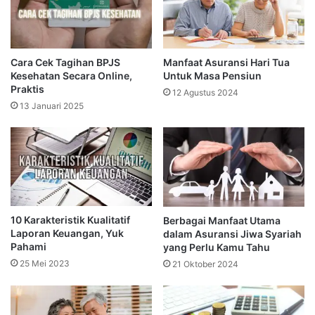
Cara Cek Tagihan BPJS
Manfaat Asuransi Hari Tua
Kesehatan Secara Online,
Untuk Masa Pensiun
Praktis
12 Agustus 2024
13 Januari 2025
10 Karakteristik Kualitatif
Berbagai Manfaat Utama
Laporan Keuangan, Yuk
dalam Asuransi Jiwa Syariah
Pahami
yang Perlu Kamu Tahu
25 Mei 2023
21 Oktober 2024