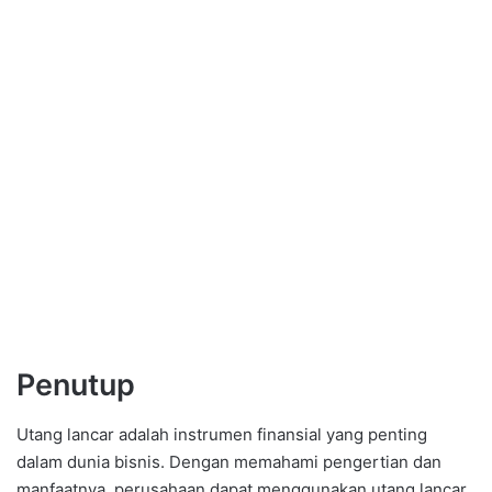
Penutup
Utang lancar adalah instrumen finansial yang penting
dalam dunia bisnis. Dengan memahami pengertian dan
manfaatnya, perusahaan dapat menggunakan utang lancar