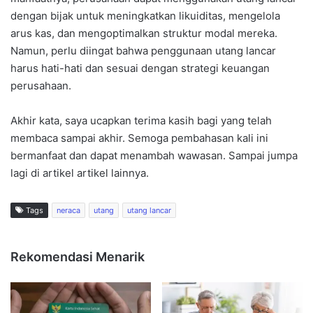
dengan bijak untuk meningkatkan likuiditas, mengelola
arus kas, dan mengoptimalkan struktur modal mereka.
Namun, perlu diingat bahwa penggunaan utang lancar
harus hati-hati dan sesuai dengan strategi keuangan
perusahaan.
Akhir kata, saya ucapkan terima kasih bagi yang telah
membaca sampai akhir. Semoga pembahasan kali ini
bermanfaat dan dapat menambah wawasan. Sampai jumpa
lagi di artikel artikel lainnya.
Tags
neraca
utang
utang lancar
Rekomendasi Menarik