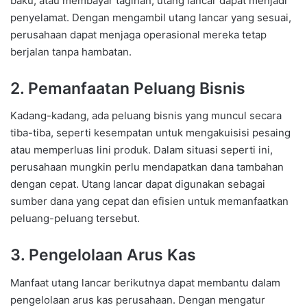
baku, atau membayar tagihan, utang lancar dapat menjadi
penyelamat. Dengan mengambil utang lancar yang sesuai,
perusahaan dapat menjaga operasional mereka tetap
berjalan tanpa hambatan.
2. Pemanfaatan Peluang Bisnis
Kadang-kadang, ada peluang bisnis yang muncul secara
tiba-tiba, seperti kesempatan untuk mengakuisisi pesaing
atau memperluas lini produk. Dalam situasi seperti ini,
perusahaan mungkin perlu mendapatkan dana tambahan
dengan cepat. Utang lancar dapat digunakan sebagai
sumber dana yang cepat dan efisien untuk memanfaatkan
peluang-peluang tersebut.
3. Pengelolaan Arus Kas
Manfaat utang lancar berikutnya dapat membantu dalam
pengelolaan arus kas perusahaan. Dengan mengatur