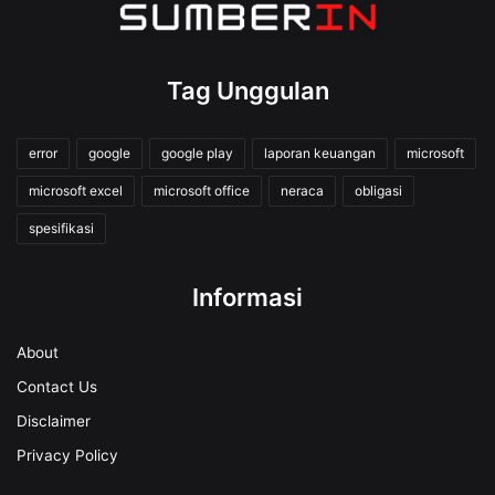
Tag Unggulan
error
google
google play
laporan keuangan
microsoft
microsoft excel
microsoft office
neraca
obligasi
spesifikasi
Informasi
About
Contact Us
Disclaimer
Privacy Policy