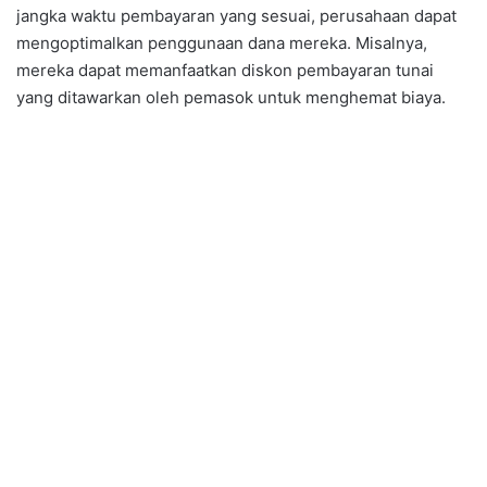
jangka waktu pembayaran yang sesuai, perusahaan dapat
mengoptimalkan penggunaan dana mereka. Misalnya,
mereka dapat memanfaatkan diskon pembayaran tunai
yang ditawarkan oleh pemasok untuk menghemat biaya.