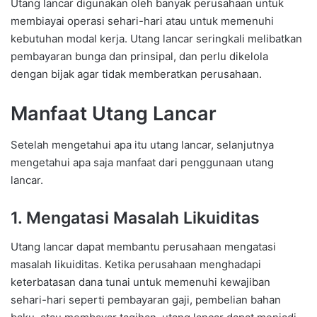
Utang lancar digunakan oleh banyak perusahaan untuk
membiayai operasi sehari-hari atau untuk memenuhi
kebutuhan modal kerja. Utang lancar seringkali melibatkan
pembayaran bunga dan prinsipal, dan perlu dikelola
dengan bijak agar tidak memberatkan perusahaan.
Manfaat Utang Lancar
Setelah mengetahui apa itu utang lancar, selanjutnya
mengetahui apa saja manfaat dari penggunaan utang
lancar.
1. Mengatasi Masalah Likuiditas
Utang lancar dapat membantu perusahaan mengatasi
masalah likuiditas. Ketika perusahaan menghadapi
keterbatasan dana tunai untuk memenuhi kewajiban
sehari-hari seperti pembayaran gaji, pembelian bahan