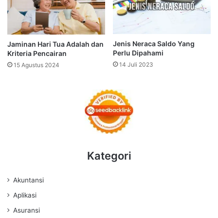
Jenis Neraca Saldo Yang
Jaminan Hari Tua Adalah dan
Perlu Dipahami
Kriteria Pencairan
14 Juli 2023
15 Agustus 2024
Kategori
Akuntansi
Aplikasi
Asuransi