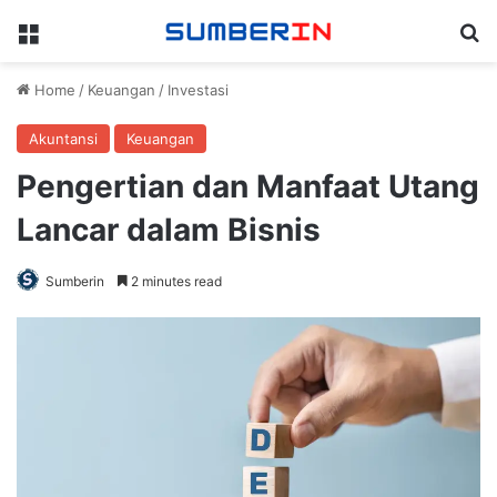
Menu
Se
Home
/
Keuangan
/
Investasi
Akuntansi
Keuangan
Pengertian dan Manfaat Utang
Lancar dalam Bisnis
Sumberin
2 minutes read