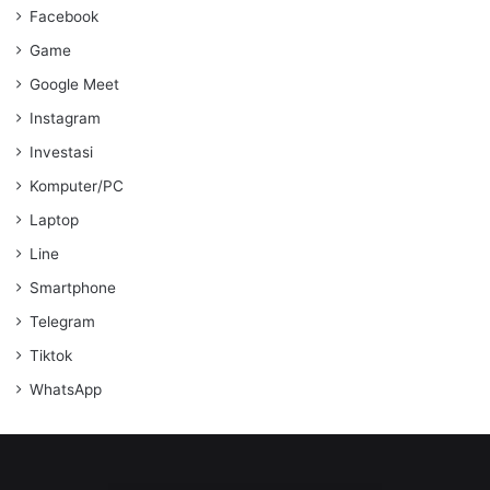
Facebook
Game
Google Meet
Instagram
Investasi
Komputer/PC
Laptop
Line
Smartphone
Telegram
Tiktok
WhatsApp