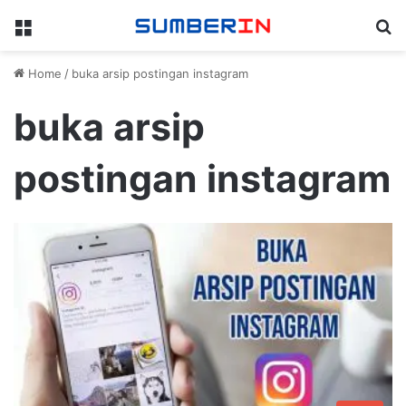
Menu
Se
Home
/
buka arsip postingan instagram
buka arsip
postingan instagram