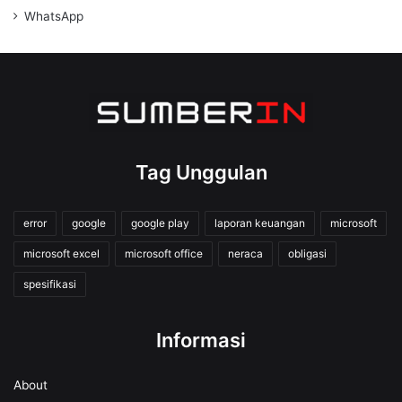
WhatsApp
Tag Unggulan
error
google
google play
laporan keuangan
microsoft
microsoft excel
microsoft office
neraca
obligasi
spesifikasi
Informasi
About