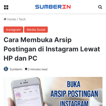
Menu
Se
Home
/
Tech
Instagram
Media Sosial
Cara Membuka Arsip
Postingan di Instagram Lewat
HP dan PC
Sumberin
2 minutes read