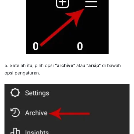
5. Setelah itu, pilih opsi
“archive”
atau
“arsip”
di bawah
opsi pengaturan.