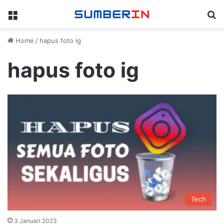
Menu
Se
Home
/
hapus foto ig
hapus foto ig
Tech
3 Januari 2023