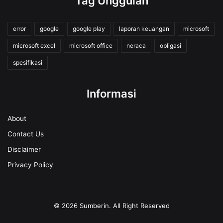
Tag Unggulan
error
google
google play
laporan keuangan
microsoft
microsoft excel
microsoft office
neraca
obligasi
spesifikasi
Informasi
About
Contact Us
Disclaimer
Privacy Policy
© 2026
Sumberin
. All Right Reserved