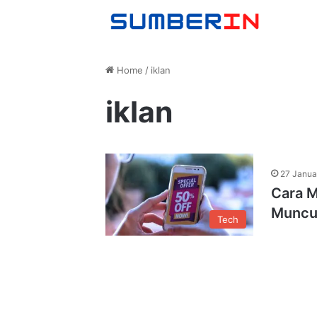
Home
/
iklan
iklan
27 Janua
Cara M
Muncu
Tech