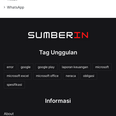
WhatsApp
Tag Unggulan
error
google
google play
laporan keuangan
microsoft
microsoft excel
microsoft office
neraca
obligasi
spesifikasi
Informasi
About