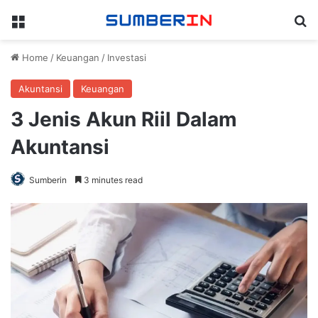
Menu
Se
Home
/
Keuangan
/
Investasi
Akuntansi
Keuangan
3 Jenis Akun Riil Dalam
Akuntansi
Sumberin
3 minutes read