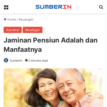
Menu
Se
Home
/
Keuangan
Asuransi
Keuangan
Jaminan Pensiun Adalah dan
Manfaatnya
Sumberin
2 minutes read