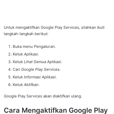
Untuk mengaktifkan Google Play Services, silahkan ikuti
langkah-langkah berikut:
Buka menu
Pengaturan
.
Ketuk
Aplikasi
.
Ketuk
Lihat Semua Aplikasi
.
Cari
Google Play Services
.
Ketuk
Informasi Aplikasi
.
Ketuk
Aktifkan
.
Google Play Services akan diaktifkan ulang.
Cara Mengaktifkan Google Play