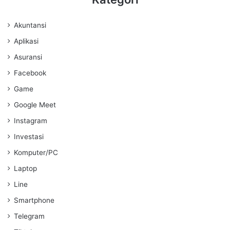
Akuntansi
Aplikasi
Asuransi
Facebook
Game
Google Meet
Instagram
Investasi
Komputer/PC
Laptop
Line
Smartphone
Telegram