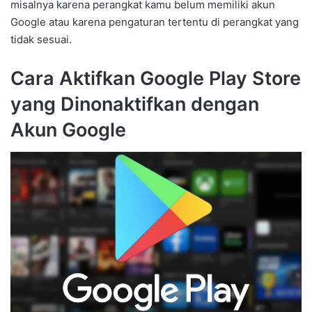
misalnya karena perangkat kamu belum memiliki akun
Google atau karena pengaturan tertentu di perangkat yang
tidak sesuai.
Cara Aktifkan Google Play Store
yang Dinonaktifkan dengan
Akun Google