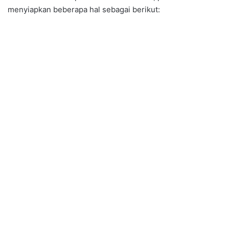
menyiapkan beberapa hal sebagai berikut: