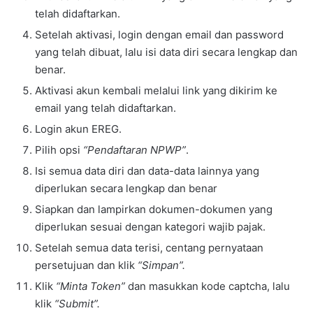
telah didaftarkan.
Setelah aktivasi, login dengan email dan password
yang telah dibuat, lalu isi data diri secara lengkap dan
benar.
Aktivasi akun kembali melalui link yang dikirim ke
email yang telah didaftarkan.
Login akun EREG.
Pilih opsi
“Pendaftaran NPWP”
.
Isi semua data diri dan data-data lainnya yang
diperlukan secara lengkap dan benar
Siapkan dan lampirkan dokumen-dokumen yang
diperlukan sesuai dengan kategori wajib pajak.
Setelah semua data terisi, centang pernyataan
persetujuan dan klik
“Simpan”.
Klik
“Minta Token”
dan masukkan kode captcha, lalu
klik
“Submit”.