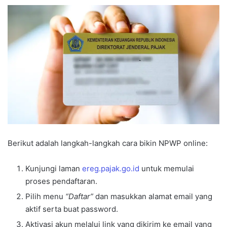
Berikut adalah langkah-langkah cara bikin NPWP online:
Kunjungi laman
ereg.pajak.go.id
untuk memulai
proses pendaftaran.
Pilih menu
“Daftar”
dan masukkan alamat email yang
aktif serta buat password.
Aktivasi akun melalui link yang dikirim ke email yang